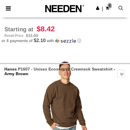
×
Needen App
0
Get the app
|
Better prices on app!
$8.42
Starting at
$11.50
Retail Price
$2.10
or 4 payments of
with
ⓘ
Hanes
P1607 - Unisex Ecosmart® Crewneck Sweatshirt
-
Army Brown
Previous
Next