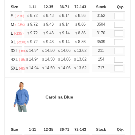
Size
1-11
12-35
36-71
72-143
144-287
Stock
288 +
Qty.
More
+
9.72
9.43
9.14
8.86
8.57
3152
8.42
S
$
$
$
$
$
$
(-23%)
+
9.72
9.43
9.14
8.86
8.57
3504
8.42
M
$
$
$
$
$
$
(-23%)
+
9.72
9.43
9.14
8.86
8.57
3170
8.42
L
$
$
$
$
$
$
(-23%)
+
9.72
9.43
9.14
8.86
8.57
3539
8.42
XL
$
$
$
$
$
$
(-23%)
+
14.94
14.50
14.06
13.62
13.17
211
12.95
3XL
$
$
$
$
$
$
(-8%)
+
14.94
14.50
14.06
13.62
13.17
154
12.95
4XL
$
$
$
$
$
$
(-8%)
+
14.94
14.50
14.06
13.62
13.17
717
12.95
5XL
$
$
$
$
$
$
(-8%)
Carolina Blue
Size
1-11
12-35
36-71
72-143
144-287
Stock
288 +
Qty.
More