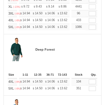
+
(-23%)
+
9.72
9.43
9.14
8.86
8.57
4441
8.42
XL
$
$
$
$
$
$
(-23%)
+
14.94
14.50
14.06
13.62
13.17
96
12.95
3XL
$
$
$
$
$
$
(-8%)
+
14.94
14.50
14.06
13.62
13.17
433
12.95
4XL
$
$
$
$
$
$
(-8%)
+
14.94
14.50
14.06
13.62
13.17
1086
12.95
5XL
$
$
$
$
$
$
(-8%)
Deep Forest
Size
1-11
12-35
36-71
72-143
144-287
Stock
288 +
Qty.
More
+
14.94
14.50
14.06
13.62
13.17
104
12.95
4XL
$
$
$
$
$
$
(-8%)
+
14.94
14.50
14.06
13.62
13.17
351
12.95
5XL
$
$
$
$
$
$
(-8%)