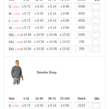
+
9.72
9.43
9.14
8.86
8.57
4399
8.42
S
$
$
$
$
$
$
(-23%)
+
9.72
9.43
9.14
8.86
8.57
4500
8.42
M
$
$
$
$
$
$
(-23%)
+
9.72
9.43
9.14
8.86
8.57
4500
8.42
L
$
$
$
$
$
$
(-23%)
+
9.72
9.43
9.14
8.86
8.57
4500
8.42
XL
$
$
$
$
$
$
(-23%)
+
14.94
14.50
14.06
13.62
13.17
1645
12.95
3XL
$
$
$
$
$
$
(-8%)
+
14.94
14.50
14.06
13.62
13.17
238
12.95
4XL
$
$
$
$
$
$
(-8%)
+
14.94
14.50
14.06
13.62
13.17
209
12.95
5XL
$
$
$
$
$
$
(-8%)
Smoke Gray
Size
1-11
12-35
36-71
72-143
144-287
Stock
288 +
Qty.
More
+
9.72
9.43
9.14
8.86
8.57
2133
8.42
S
$
$
$
$
$
$
(-23%)