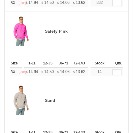
+
14.94
14.50
14.06
13.62
13.17
332
12.95
5XL
$
$
$
$
$
$
(-8%)
Safety Pink
Size
1-11
12-35
36-71
72-143
144-287
Stock
288 +
Qty.
More
+
14.94
14.50
14.06
13.62
13.17
14
12.95
3XL
$
$
$
$
$
$
(-8%)
Sand
Size
1-11
12-35
36-71
72-143
144-287
Stock
288 +
Qty.
More