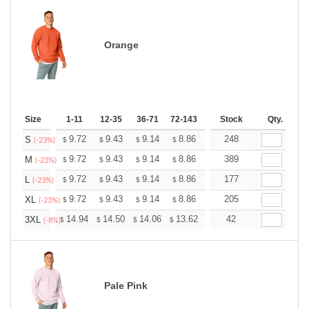
Orange
Size
1-11
12-35
36-71
72-143
144-287
Stock
288 +
Qty.
More
+
9.72
9.43
9.14
8.86
8.57
248
8.42
S
$
$
$
$
$
$
(-23%)
+
9.72
9.43
9.14
8.86
8.57
389
8.42
M
$
$
$
$
$
$
(-23%)
+
9.72
9.43
9.14
8.86
8.57
177
8.42
L
$
$
$
$
$
$
(-23%)
+
9.72
9.43
9.14
8.86
8.57
205
8.42
XL
$
$
$
$
$
$
(-23%)
+
14.94
14.50
14.06
13.62
13.17
42
12.95
3XL
$
$
$
$
$
$
(-8%)
Pale Pink