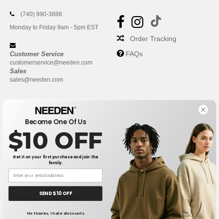
(740) 990-3888
Monday to Friday 9am - 5pm EST
Order Tracking
FAQs
Customer Service
customerservice@needen.com
Sales
sales@needen.com
Become One Of Us
$10 OFF
Get it on your first purchase and join the
family.
New York
|
Phoenix
|
Los Angeles
|
Chicago
|
Philadelphia
|
Houston
|
San Antonio
|
San Diego
|
Dallas
|
San Jose
|
Austin
|
SEND $10 OFF
Fort Worth
|
Jacksonville
|
Columbus
|
Charlotte
No thanks, I hate discounts
👋
Hello