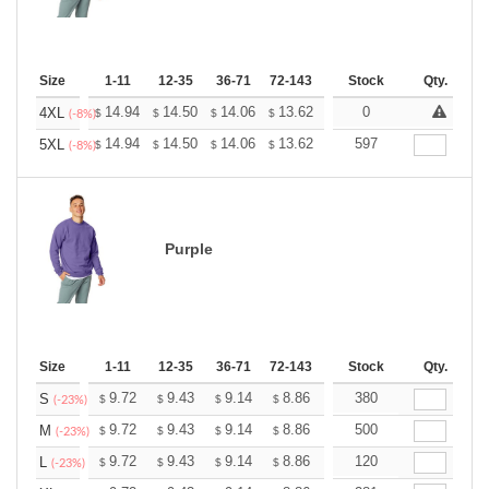
Size
1-11
12-35
36-71
72-143
144-287
Stock
288 +
Qty.
More
+
14.94
14.50
14.06
13.62
13.17
0
12.95
4XL
$
$
$
$
$
$
(-8%)
+
14.94
14.50
14.06
13.62
13.17
597
12.95
5XL
$
$
$
$
$
$
(-8%)
Purple
Size
1-11
12-35
36-71
72-143
144-287
Stock
288 +
Qty.
More
+
9.72
9.43
9.14
8.86
8.57
380
8.42
S
$
$
$
$
$
$
(-23%)
+
9.72
9.43
9.14
8.86
8.57
500
8.42
M
$
$
$
$
$
$
(-23%)
+
9.72
9.43
9.14
8.86
8.57
120
8.42
L
$
$
$
$
$
$
(-23%)