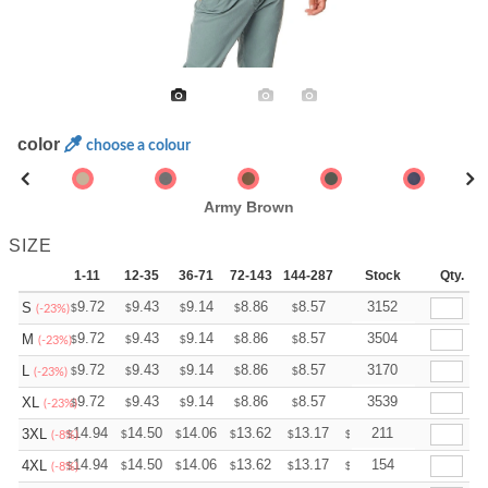
color
choose a colour
Army Brown
SIZE
1-11
12-35
36-71
72-143
144-287
288 +
Stock
More
Qty.
+
9.72
9.43
9.14
8.86
8.57
8.42
3152
S
$
$
$
$
$
$
(-23%)
+
9.72
9.43
9.14
8.86
8.57
8.42
3504
M
$
$
$
$
$
$
(-23%)
+
9.72
9.43
9.14
8.86
8.57
8.42
3170
L
$
$
$
$
$
$
(-23%)
+
9.72
9.43
9.14
8.86
8.57
8.42
3539
XL
$
$
$
$
$
$
(-23%)
+
14.94
14.50
14.06
13.62
13.17
12.95
211
3XL
$
$
$
$
$
$
(-8%)
+
14.94
14.50
14.06
13.62
13.17
12.95
154
4XL
$
$
$
$
$
$
(-8%)