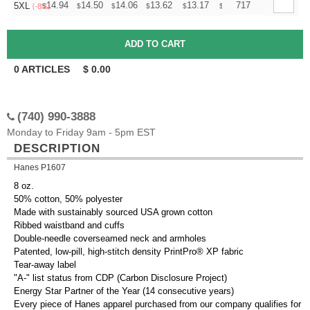
+
14.94
14.50
14.06
13.62
13.17
12.95
717
5XL
$
$
$
$
$
$
(-8%)
0
ARTICLES
$
0.00
(740) 990-3888
Monday to Friday 9am - 5pm EST
DESCRIPTION
Hanes P1607
8 oz.
50% cotton, 50% polyester
Made with sustainably sourced USA grown cotton
Ribbed waistband and cuffs
Double-needle coverseamed neck and armholes
Patented, low-pill, high-stitch density PrintPro® XP fabric
Tear-away label
"A-" list status from CDP (Carbon Disclosure Project)
Energy Star Partner of the Year (14 consecutive years)
Every piece of Hanes apparel purchased from our company qualifies for