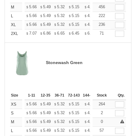
+
5.66
5.49
5.32
5.15
4.99
456
4.90
M
$
$
$
$
$
$
+
5.66
5.49
5.32
5.15
4.99
222
4.90
L
$
$
$
$
$
$
+
5.66
5.49
5.32
5.15
4.99
236
4.90
XL
$
$
$
$
$
$
+
7.07
6.86
6.65
6.45
6.24
71
6.13
2XL
$
$
$
$
$
$
Stonewash Green
Size
1-11
12-35
36-71
72-143
144-287
Stock
288 +
More
Qty.
+
5.66
5.49
5.32
5.15
4.99
264
4.90
XS
$
$
$
$
$
$
+
5.66
5.49
5.32
5.15
4.99
2
4.90
S
$
$
$
$
$
$
+
5.66
5.49
5.32
5.15
4.99
0
4.90
M
$
$
$
$
$
$
+
5.66
5.49
5.32
5.15
4.99
57
4.90
L
$
$
$
$
$
$