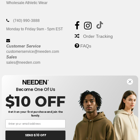
Wholesale Athletic Wear
(740) 990-3888
Monday to Friday 9am - 5pm EST
Order Tracking
FAQs
Customer Service
customerservice@needen.com
Sales
sales@needen.com
Become One Of Us
$10 OFF
Get it on your first purchase and join the
family.
New York
|
Phoenix
|
Los Angeles
|
Chicago
|
Philadelphia
|
Houston
|
San Antonio
|
San Diego
|
Dallas
|
San Jose
|
Austin
|
SEND $10 OFF
Fort Worth
|
Jacksonville
|
Columbus
|
Charlotte