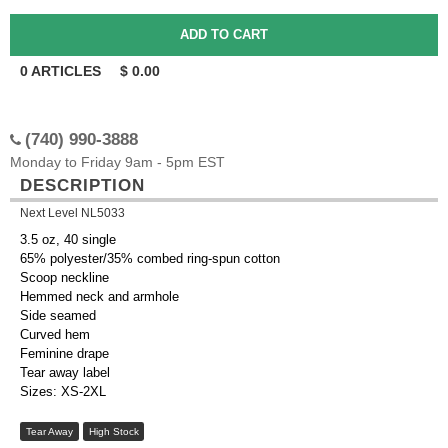
0
ARTICLES
$
0.00
(740) 990-3888
Monday to Friday 9am - 5pm EST
DESCRIPTION
Next Level NL5033
3.5 oz, 40 single
65% polyester/35% combed ring-spun cotton
Scoop neckline
Hemmed neck and armhole
Side seamed
Curved hem
Feminine drape
Tear away label
Sizes: XS-2XL
Tear Away
High Stock