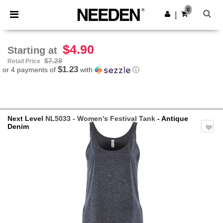
×
Needen App
0
Get the app
|
Better prices on app!
$4.90
Starting at
$7.28
Retail Price
$1.23
or 4 payments of
with
ⓘ
Next Level
NL5033 - Women's Festival Tank
- Antique
Denim
Previous
Next