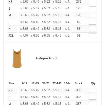
+
5.66
5.49
5.32
5.15
4.99
279
4.90
XS
$
$
$
$
$
$
+
5.66
5.49
5.32
5.15
4.99
125
4.90
S
$
$
$
$
$
$
+
5.66
5.49
5.32
5.15
4.99
198
4.90
M
$
$
$
$
$
$
+
5.66
5.49
5.32
5.15
4.99
40
4.90
L
$
$
$
$
$
$
+
5.66
5.49
5.32
5.15
4.99
56
4.90
XL
$
$
$
$
$
$
+
7.07
6.86
6.65
6.45
6.24
92
6.13
2XL
$
$
$
$
$
$
Antique Gold
Size
1-11
12-35
36-71
72-143
144-287
Stock
288 +
More
Qty.
+
5.66
5.49
5.32
5.15
4.99
303
4.90
XS
$
$
$
$
$
$
+
5.66
5.49
5.32
5.15
4.99
335
4.90
S
$
$
$
$
$
$
+
5.66
5.49
5.32
5.15
4.99
387
4.90
M
$
$
$
$
$
$