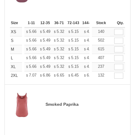
Size
1-11
12-35
36-71
72-143
144-287
Stock
288 +
More
Qty.
+
5.66
5.49
5.32
5.15
4.99
140
4.90
XS
$
$
$
$
$
$
+
5.66
5.49
5.32
5.15
4.99
502
4.90
S
$
$
$
$
$
$
+
5.66
5.49
5.32
5.15
4.99
615
4.90
M
$
$
$
$
$
$
+
5.66
5.49
5.32
5.15
4.99
407
4.90
L
$
$
$
$
$
$
+
5.66
5.49
5.32
5.15
4.99
237
4.90
XL
$
$
$
$
$
$
+
7.07
6.86
6.65
6.45
6.24
132
6.13
2XL
$
$
$
$
$
$
Smoked Paprika