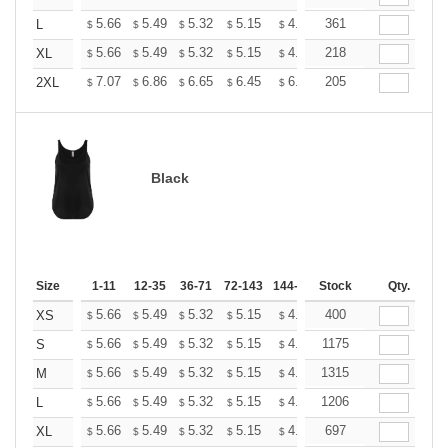
+
5.66
5.49
5.32
5.15
4.99
361
4.90
L
$
$
$
$
$
$
+
5.66
5.49
5.32
5.15
4.99
218
4.90
XL
$
$
$
$
$
$
+
7.07
6.86
6.65
6.45
6.24
205
6.13
2XL
$
$
$
$
$
$
Black
Size
1-11
12-35
36-71
72-143
144-287
Stock
288 +
More
Qty.
+
5.66
5.49
5.32
5.15
4.99
400
4.90
XS
$
$
$
$
$
$
+
5.66
5.49
5.32
5.15
4.99
1175
4.90
S
$
$
$
$
$
$
+
5.66
5.49
5.32
5.15
4.99
1315
4.90
M
$
$
$
$
$
$
+
5.66
5.49
5.32
5.15
4.99
1206
4.90
L
$
$
$
$
$
$
+
5.66
5.49
5.32
5.15
4.99
697
4.90
XL
$
$
$
$
$
$