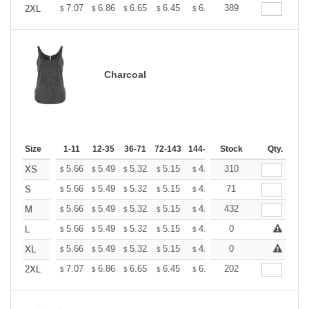
+
7.07
6.86
6.65
6.45
6.24
389
6.13
2XL
$
$
$
$
$
$
Charcoal
Size
1-11
12-35
36-71
72-143
144-287
Stock
288 +
More
Qty.
+
5.66
5.49
5.32
5.15
4.99
310
4.90
XS
$
$
$
$
$
$
+
5.66
5.49
5.32
5.15
4.99
71
4.90
S
$
$
$
$
$
$
+
5.66
5.49
5.32
5.15
4.99
432
4.90
M
$
$
$
$
$
$
+
5.66
5.49
5.32
5.15
4.99
0
4.90
L
$
$
$
$
$
$
+
5.66
5.49
5.32
5.15
4.99
0
4.90
XL
$
$
$
$
$
$
+
7.07
6.86
6.65
6.45
6.24
202
6.13
2XL
$
$
$
$
$
$