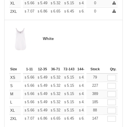
+
5.66
5.49
5.32
5.15
4.99
0
4.90
XL
$
$
$
$
$
$
+
7.07
6.86
6.65
6.45
6.24
0
6.13
2XL
$
$
$
$
$
$
White
Size
1-11
12-35
36-71
72-143
144-287
Stock
288 +
More
Qty.
+
5.66
5.49
5.32
5.15
4.99
79
4.90
XS
$
$
$
$
$
$
+
5.66
5.49
5.32
5.15
4.99
227
4.90
S
$
$
$
$
$
$
+
5.66
5.49
5.32
5.15
4.99
389
4.90
M
$
$
$
$
$
$
+
5.66
5.49
5.32
5.15
4.99
185
4.90
L
$
$
$
$
$
$
+
5.66
5.49
5.32
5.15
4.99
88
4.90
XL
$
$
$
$
$
$
+
7.07
6.86
6.65
6.45
6.24
147
6.13
2XL
$
$
$
$
$
$