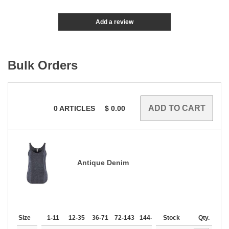
Add a review
Bulk Orders
0
ARTICLES
$
0.00
Antique Denim
Size
1-11
12-35
36-71
72-143
144-287
Stock
288 +
More
Qty.