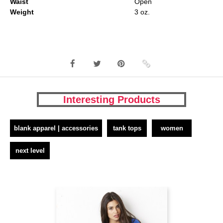
Waist
Open
Weight
3 oz.
Interesting Products
blank apparel | accessories
tank tops
women
next level