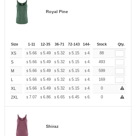
Royal Pine
Size
1-11
12-35
36-71
72-143
144-287
Stock
288 +
More
Qty.
+
5.66
5.49
5.32
5.15
4.99
88
4.90
XS
$
$
$
$
$
$
+
5.66
5.49
5.32
5.15
4.99
493
4.90
S
$
$
$
$
$
$
+
5.66
5.49
5.32
5.15
4.99
599
4.90
M
$
$
$
$
$
$
+
5.66
5.49
5.32
5.15
4.99
169
4.90
L
$
$
$
$
$
$
+
5.66
5.49
5.32
5.15
4.99
0
4.90
XL
$
$
$
$
$
$
+
7.07
6.86
6.65
6.45
6.24
0
6.13
2XL
$
$
$
$
$
$
Shiraz