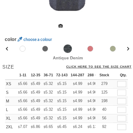
color
choose a colour
Antique Denim
SIZE
CLICK HERE TO SEE THE SIZE CHART
1-11
12-35
36-71
72-143
144-287
288 +
Stock
More
Qty.
+
5.66
5.49
5.32
5.15
4.99
4.90
279
XS
$
$
$
$
$
$
+
5.66
5.49
5.32
5.15
4.99
4.90
125
S
$
$
$
$
$
$
+
5.66
5.49
5.32
5.15
4.99
4.90
198
M
$
$
$
$
$
$
+
5.66
5.49
5.32
5.15
4.99
4.90
40
L
$
$
$
$
$
$
+
5.66
5.49
5.32
5.15
4.99
4.90
56
XL
$
$
$
$
$
$
+
7.07
6.86
6.65
6.45
6.24
6.13
92
2XL
$
$
$
$
$
$