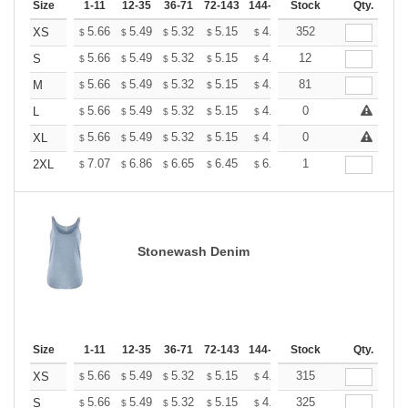
Size
1-11
12-35
36-71
72-143
144-287
Stock
288 +
More
Qty.
+
5.66
5.49
5.32
5.15
4.99
352
4.90
XS
$
$
$
$
$
$
+
5.66
5.49
5.32
5.15
4.99
12
4.90
S
$
$
$
$
$
$
+
5.66
5.49
5.32
5.15
4.99
81
4.90
M
$
$
$
$
$
$
+
5.66
5.49
5.32
5.15
4.99
0
4.90
L
$
$
$
$
$
$
+
5.66
5.49
5.32
5.15
4.99
0
4.90
XL
$
$
$
$
$
$
+
7.07
6.86
6.65
6.45
6.24
1
6.13
2XL
$
$
$
$
$
$
Stonewash Denim
Size
1-11
12-35
36-71
72-143
144-287
Stock
288 +
More
Qty.
+
5.66
5.49
5.32
5.15
4.99
315
4.90
XS
$
$
$
$
$
$
+
5.66
5.49
5.32
5.15
4.99
325
4.90
S
$
$
$
$
$
$