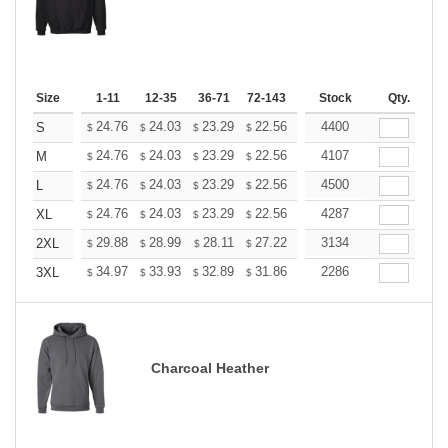
Size
1-11
12-35
36-71
72-143
144-287
Stock
288 +
Qty.
More
+
24.76
24.03
23.29
22.56
21.82
4400
21.46
S
$
$
$
$
$
$
+
24.76
24.03
23.29
22.56
21.82
4107
21.46
M
$
$
$
$
$
$
+
24.76
24.03
23.29
22.56
21.82
4500
21.46
L
$
$
$
$
$
$
+
24.76
24.03
23.29
22.56
21.82
4287
21.46
XL
$
$
$
$
$
$
+
29.88
28.99
28.11
27.22
26.33
3134
25.89
2XL
$
$
$
$
$
$
+
34.97
33.93
32.89
31.86
30.82
2286
30.30
3XL
$
$
$
$
$
$
Charcoal Heather