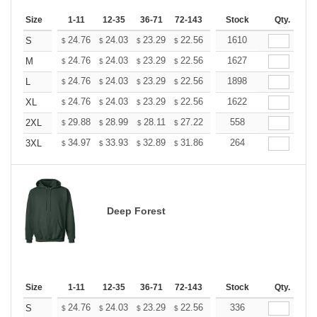
Size
1-11
12-35
36-71
72-143
144-287
Stock
288 +
Qty.
More
+
24.76
24.03
23.29
22.56
21.82
1610
21.46
S
$
$
$
$
$
$
+
24.76
24.03
23.29
22.56
21.82
1627
21.46
M
$
$
$
$
$
$
+
24.76
24.03
23.29
22.56
21.82
1898
21.46
L
$
$
$
$
$
$
+
24.76
24.03
23.29
22.56
21.82
1622
21.46
XL
$
$
$
$
$
$
+
29.88
28.99
28.11
27.22
26.33
558
25.89
2XL
$
$
$
$
$
$
+
34.97
33.93
32.89
31.86
30.82
264
30.30
3XL
$
$
$
$
$
$
Deep Forest
Size
1-11
12-35
36-71
72-143
144-287
Stock
288 +
Qty.
More
+
24.76
24.03
23.29
22.56
21.82
336
21.46
S
$
$
$
$
$
$