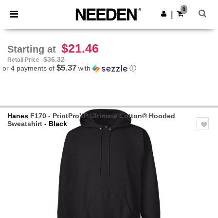
×
Needen App
0
Get the app
|
Better prices on app!
$21.46
Starting at
$36.32
Retail Price
$5.37
or 4 payments of
with
ⓘ
Hanes
F170 - PrintProXP Ultimate Cotton® Hooded
Sweatshirt
- Black
Previous
Next