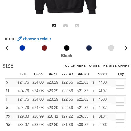
color
choose a colour
Black
SIZE
CLICK HERE TO SEE THE SIZE CHART
1-11
12-35
36-71
72-143
144-287
288 +
Stock
More
Qty.
+
24.76
24.03
23.29
22.56
21.82
21.46
4400
S
$
$
$
$
$
$
+
24.76
24.03
23.29
22.56
21.82
21.46
4107
M
$
$
$
$
$
$
+
24.76
24.03
23.29
22.56
21.82
21.46
4500
L
$
$
$
$
$
$
+
24.76
24.03
23.29
22.56
21.82
21.46
4287
XL
$
$
$
$
$
$
+
29.88
28.99
28.11
27.22
26.33
25.89
3134
2XL
$
$
$
$
$
$
+
34.97
33.93
32.89
31.86
30.82
30.30
2286
3XL
$
$
$
$
$
$