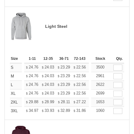
Light Steel
Size
1-11
12-35
36-71
72-143
144-287
Stock
288 +
Qty.
More
+
24.76
24.03
23.29
22.56
21.82
3500
21.46
S
$
$
$
$
$
$
+
24.76
24.03
23.29
22.56
21.82
2961
21.46
M
$
$
$
$
$
$
+
24.76
24.03
23.29
22.56
21.82
2622
21.46
L
$
$
$
$
$
$
+
24.76
24.03
23.29
22.56
21.82
2699
21.46
XL
$
$
$
$
$
$
+
29.88
28.99
28.11
27.22
26.33
1653
25.89
2XL
$
$
$
$
$
$
+
34.97
33.93
32.89
31.86
30.82
1060
30.30
3XL
$
$
$
$
$
$