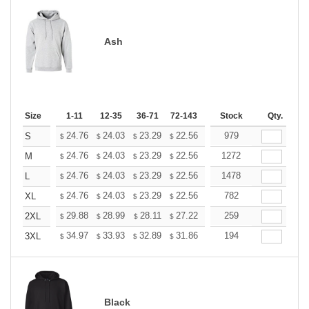
Ash
Size
1-11
12-35
36-71
72-143
144-287
Stock
288 +
Qty.
More
+
24.76
24.03
23.29
22.56
21.82
979
21.46
S
$
$
$
$
$
$
+
24.76
24.03
23.29
22.56
21.82
1272
21.46
M
$
$
$
$
$
$
+
24.76
24.03
23.29
22.56
21.82
1478
21.46
L
$
$
$
$
$
$
+
24.76
24.03
23.29
22.56
21.82
782
21.46
XL
$
$
$
$
$
$
+
29.88
28.99
28.11
27.22
26.33
259
25.89
2XL
$
$
$
$
$
$
+
34.97
33.93
32.89
31.86
30.82
194
30.30
3XL
$
$
$
$
$
$
Black