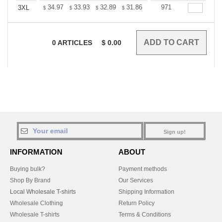
+
34.97
33.93
32.89
31.86
30.82
971
30.30
3XL
$
$
$
$
$
$
0
ARTICLES
$
0.00
Sign up!
INFORMATION
ABOUT
Buying bulk?
Payment methods
Shop By Brand
Our Services
Local Wholesale T-shirts
Shipping Information
Wholesale Clothing
Return Policy
Wholesale T-shirts
Terms & Conditions