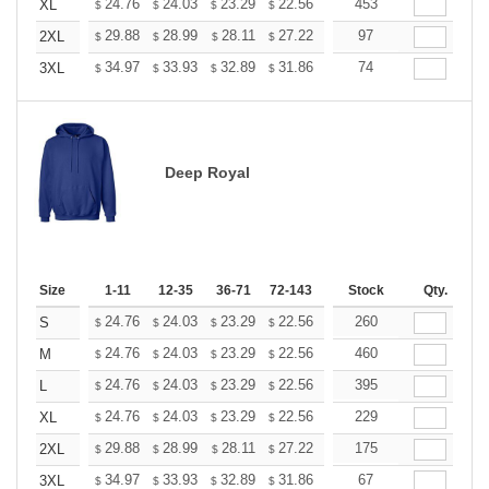
+
24.76
24.03
23.29
22.56
21.82
453
21.46
XL
$
$
$
$
$
$
+
29.88
28.99
28.11
27.22
26.33
97
25.89
2XL
$
$
$
$
$
$
+
34.97
33.93
32.89
31.86
30.82
74
30.30
3XL
$
$
$
$
$
$
Deep Royal
Size
1-11
12-35
36-71
72-143
144-287
Stock
288 +
Qty.
More
+
24.76
24.03
23.29
22.56
21.82
260
21.46
S
$
$
$
$
$
$
+
24.76
24.03
23.29
22.56
21.82
460
21.46
M
$
$
$
$
$
$
+
24.76
24.03
23.29
22.56
21.82
395
21.46
L
$
$
$
$
$
$
+
24.76
24.03
23.29
22.56
21.82
229
21.46
XL
$
$
$
$
$
$
+
29.88
28.99
28.11
27.22
26.33
175
25.89
2XL
$
$
$
$
$
$
+
34.97
33.93
32.89
31.86
30.82
67
30.30
3XL
$
$
$
$
$
$