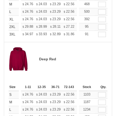
+
24.76
24.03
23.29
22.56
21.82
468
21.46
M
$
$
$
$
$
$
+
24.76
24.03
23.29
22.56
21.82
500
21.46
L
$
$
$
$
$
$
+
24.76
24.03
23.29
22.56
21.82
392
21.46
XL
$
$
$
$
$
$
+
29.88
28.99
28.11
27.22
26.33
95
25.89
2XL
$
$
$
$
$
$
+
34.97
33.93
32.89
31.86
30.82
91
30.30
3XL
$
$
$
$
$
$
Deep Red
Size
1-11
12-35
36-71
72-143
144-287
Stock
288 +
Qty.
More
+
24.76
24.03
23.29
22.56
21.82
1103
21.46
S
$
$
$
$
$
$
+
24.76
24.03
23.29
22.56
21.82
1187
21.46
M
$
$
$
$
$
$
+
24.76
24.03
23.29
22.56
21.82
1234
21.46
L
$
$
$
$
$
$