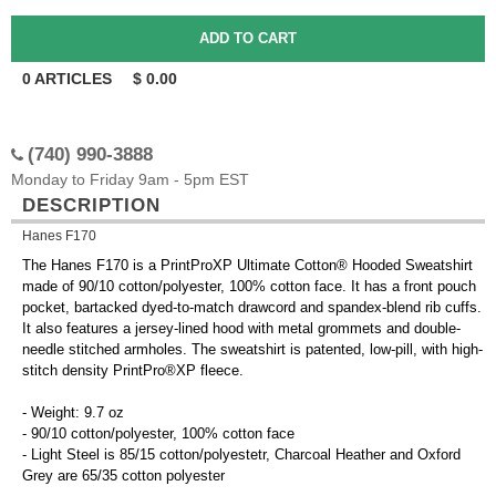
0
ARTICLES
$
0.00
(740) 990-3888
Monday to Friday 9am - 5pm EST
DESCRIPTION
Hanes F170
The Hanes F170 is a PrintProXP Ultimate Cotton® Hooded Sweatshirt
made of 90/10 cotton/polyester, 100% cotton face. It has a front pouch
pocket, bartacked dyed-to-match drawcord and spandex-blend rib cuffs.
It also features a jersey-lined hood with metal grommets and double-
needle stitched armholes. The sweatshirt is patented, low-pill, with high-
stitch density PrintPro®XP fleece.
- Weight: 9.7 oz
- 90/10 cotton/polyester, 100% cotton face
- Light Steel is 85/15 cotton/polyestetr, Charcoal Heather and Oxford
Grey are 65/35 cotton polyester