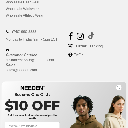
Wholesale Headwear
Wholesale Workwear
Wholesale Athletic Wear
(740) 990-3888
Monday to Friday 9am - 5pm EST
Order Tracking
FAQs
Customer Service
customerservice@needen.com
Sales
sales@needen.com
Become One Of Us
$10 OFF
Get it on your first purchase and join the
family.