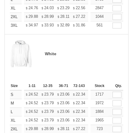
+
24.76
24.03
23.29
22.56
21.82
2847
21.46
XL
$
$
$
$
$
$
+
29.88
28.99
28.11
27.22
26.33
1044
25.89
2XL
$
$
$
$
$
$
+
34.97
33.93
32.89
31.86
30.82
561
30.30
3XL
$
$
$
$
$
$
White
Size
1-11
12-35
36-71
72-143
144-287
Stock
288 +
Qty.
More
+
24.52
23.79
23.06
22.34
21.61
1717
21.25
S
$
$
$
$
$
$
+
24.52
23.79
23.06
22.34
21.61
1972
21.25
M
$
$
$
$
$
$
+
24.52
23.79
23.06
22.34
21.61
1884
21.25
L
$
$
$
$
$
$
+
24.52
23.79
23.06
22.34
21.61
1965
21.25
XL
$
$
$
$
$
$
+
29.88
28.99
28.11
27.22
26.33
723
25.89
2XL
$
$
$
$
$
$