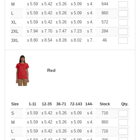
+
5.59
5.42
5.26
5.09
4.93
644
4.84
M
$
$
$
$
$
$
+
5.59
5.42
5.26
5.09
4.93
860
4.84
L
$
$
$
$
$
$
+
5.59
5.42
5.26
5.09
4.93
572
4.84
XL
$
$
$
$
$
$
+
7.94
7.70
7.47
7.23
7.00
284
6.88
2XL
$
$
$
$
$
$
+
8.80
8.54
8.28
8.02
7.76
46
7.63
3XL
$
$
$
$
$
$
Red
Size
1-11
12-35
36-71
72-143
144-287
Stock
288 +
More
Qty.
+
5.59
5.42
5.26
5.09
4.93
716
4.84
S
$
$
$
$
$
$
+
5.59
5.42
5.26
5.09
4.93
860
4.84
M
$
$
$
$
$
$
+
5.59
5.42
5.26
5.09
4.93
716
4.84
L
$
$
$
$
$
$