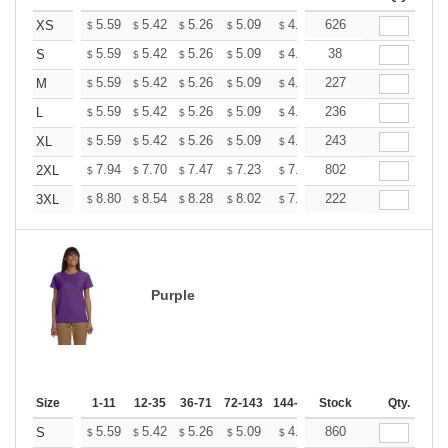
+
5.59
5.42
5.26
5.09
4.93
626
4.84
XS
$
$
$
$
$
$
+
5.59
5.42
5.26
5.09
4.93
38
4.84
S
$
$
$
$
$
$
+
5.59
5.42
5.26
5.09
4.93
227
4.84
M
$
$
$
$
$
$
+
5.59
5.42
5.26
5.09
4.93
236
4.84
L
$
$
$
$
$
$
+
5.59
5.42
5.26
5.09
4.93
243
4.84
XL
$
$
$
$
$
$
+
7.94
7.70
7.47
7.23
7.00
802
6.88
2XL
$
$
$
$
$
$
+
8.80
8.54
8.28
8.02
7.76
222
7.63
3XL
$
$
$
$
$
$
Purple
Size
1-11
12-35
36-71
72-143
144-287
Stock
288 +
More
Qty.
+
5.59
5.42
5.26
5.09
4.93
860
4.84
S
$
$
$
$
$
$