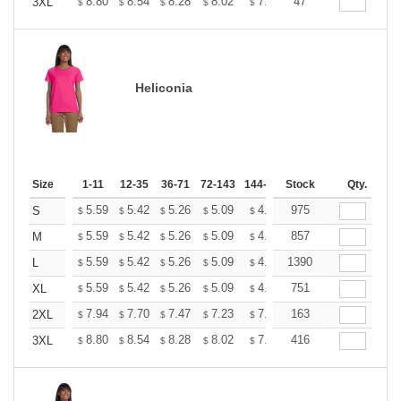
+
8.80
8.54
8.28
8.02
7.76
47
7.63
3XL
$
$
$
$
$
$
Heliconia
Size
1-11
12-35
36-71
72-143
144-287
Stock
288 +
More
Qty.
+
5.59
5.42
5.26
5.09
4.93
975
4.84
S
$
$
$
$
$
$
+
5.59
5.42
5.26
5.09
4.93
857
4.84
M
$
$
$
$
$
$
+
5.59
5.42
5.26
5.09
4.93
1390
4.84
L
$
$
$
$
$
$
+
5.59
5.42
5.26
5.09
4.93
751
4.84
XL
$
$
$
$
$
$
+
7.94
7.70
7.47
7.23
7.00
163
6.88
2XL
$
$
$
$
$
$
+
8.80
8.54
8.28
8.02
7.76
416
7.63
3XL
$
$
$
$
$
$