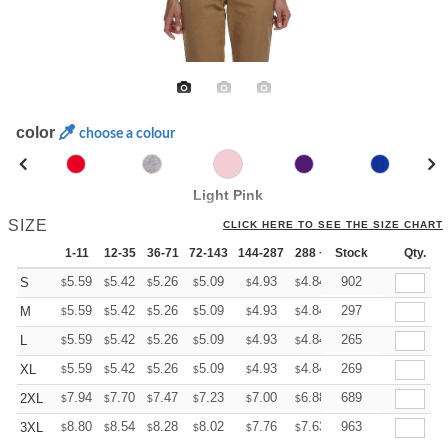
color
choose a colour
Light Pink
SIZE
CLICK HERE TO SEE THE SIZE CHART
1-11
12-35
36-71
72-143
144-287
288 +
Stock
More
Qty.
+
5.59
5.42
5.26
5.09
4.93
4.84
902
S
$
$
$
$
$
$
+
5.59
5.42
5.26
5.09
4.93
4.84
297
M
$
$
$
$
$
$
+
5.59
5.42
5.26
5.09
4.93
4.84
265
L
$
$
$
$
$
$
+
5.59
5.42
5.26
5.09
4.93
4.84
269
XL
$
$
$
$
$
$
+
7.94
7.70
7.47
7.23
7.00
6.88
689
2XL
$
$
$
$
$
$
+
8.80
8.54
8.28
8.02
7.76
7.63
963
3XL
$
$
$
$
$
$