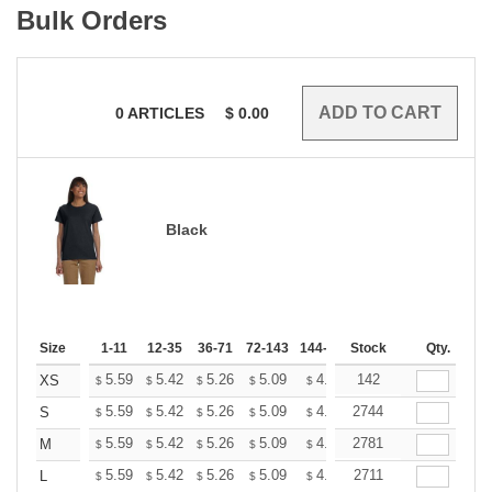
Bulk Orders
0
ARTICLES
$
0.00
Black
Size
1-11
12-35
36-71
72-143
144-287
Stock
288 +
More
Qty.
+
5.59
5.42
5.26
5.09
4.93
142
4.84
XS
$
$
$
$
$
$
+
5.59
5.42
5.26
5.09
4.93
2744
4.84
S
$
$
$
$
$
$
+
5.59
5.42
5.26
5.09
4.93
2781
4.84
M
$
$
$
$
$
$
+
5.59
5.42
5.26
5.09
4.93
2711
4.84
L
$
$
$
$
$
$