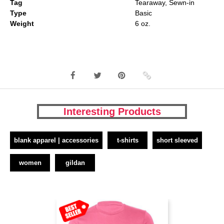
Tag
Tearaway, Sewn-in
Type
Basic
Weight
6 oz.
Interesting Products
blank apparel | accessories
t-shirts
short sleeved
women
gildan