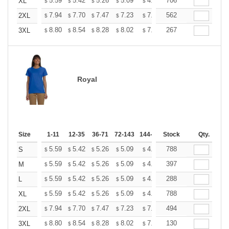
+
5.59
5.42
5.26
5.09
4.93
706
4.84
XL
$
$
$
$
$
$
+
7.94
7.70
7.47
7.23
7.00
562
6.88
2XL
$
$
$
$
$
$
+
8.80
8.54
8.28
8.02
7.76
267
7.63
3XL
$
$
$
$
$
$
Royal
Size
1-11
12-35
36-71
72-143
144-287
Stock
288 +
More
Qty.
+
5.59
5.42
5.26
5.09
4.93
788
4.84
S
$
$
$
$
$
$
+
5.59
5.42
5.26
5.09
4.93
397
4.84
M
$
$
$
$
$
$
+
5.59
5.42
5.26
5.09
4.93
288
4.84
L
$
$
$
$
$
$
+
5.59
5.42
5.26
5.09
4.93
788
4.84
XL
$
$
$
$
$
$
+
7.94
7.70
7.47
7.23
7.00
494
6.88
2XL
$
$
$
$
$
$
+
8.80
8.54
8.28
8.02
7.76
130
7.63
3XL
$
$
$
$
$
$