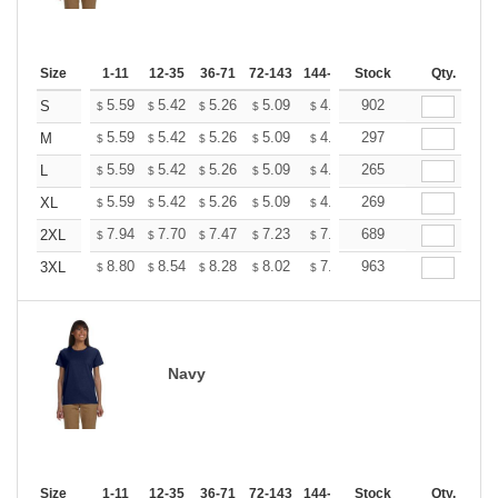
Size
1-11
12-35
36-71
72-143
144-287
Stock
288 +
More
Qty.
+
5.59
5.42
5.26
5.09
4.93
902
4.84
S
$
$
$
$
$
$
+
5.59
5.42
5.26
5.09
4.93
297
4.84
M
$
$
$
$
$
$
+
5.59
5.42
5.26
5.09
4.93
265
4.84
L
$
$
$
$
$
$
+
5.59
5.42
5.26
5.09
4.93
269
4.84
XL
$
$
$
$
$
$
+
7.94
7.70
7.47
7.23
7.00
689
6.88
2XL
$
$
$
$
$
$
+
8.80
8.54
8.28
8.02
7.76
963
7.63
3XL
$
$
$
$
$
$
Navy
Size
1-11
12-35
36-71
72-143
144-287
Stock
288 +
More
Qty.