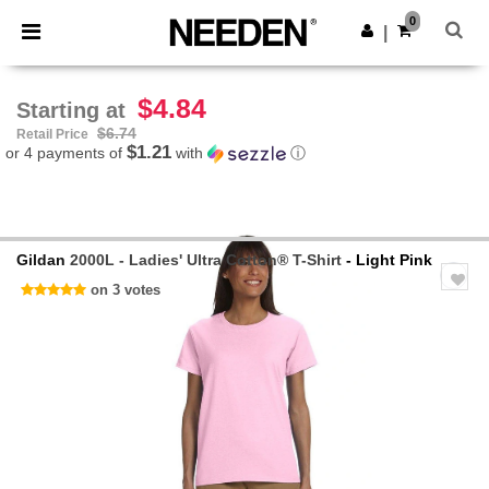
×
Needen App
0
Get the app
|
Better prices on app!
$4.84
Starting at
$6.74
Retail Price
$1.21
or 4 payments of
with
ⓘ
Gildan
2000L - Ladies' Ultra Cotton® T-Shirt
- Light Pink
on 3 votes
Previous
Next