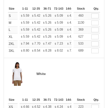
Size
1-11
12-35
36-71
72-143
144-287
Stock
288 +
More
Qty.
+
5.59
5.42
5.26
5.09
4.93
460
4.84
S
$
$
$
$
$
$
+
5.59
5.42
5.26
5.09
4.93
1130
4.84
M
$
$
$
$
$
$
+
5.59
5.42
5.26
5.09
4.93
369
4.84
L
$
$
$
$
$
$
+
5.59
5.42
5.26
5.09
4.93
627
4.84
XL
$
$
$
$
$
$
+
7.94
7.70
7.47
7.23
7.00
533
6.88
2XL
$
$
$
$
$
$
+
8.80
8.54
8.28
8.02
7.76
689
7.63
3XL
$
$
$
$
$
$
White
Size
1-11
12-35
36-71
72-143
144-287
Stock
288 +
More
Qty.
+
4.66
4.52
4.38
4.24
4.11
223
4.04
XS
$
$
$
$
$
$