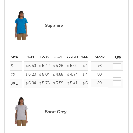
Sapphire
Size
1-11
12-35
36-71
72-143
144-287
Stock
288 +
More
Qty.
+
5.59
5.42
5.26
5.09
4.93
76
4.84
S
$
$
$
$
$
$
+
5.20
5.04
4.89
4.74
4.58
80
4.50
2XL
$
$
$
$
$
$
+
5.94
5.76
5.59
5.41
5.24
39
5.15
3XL
$
$
$
$
$
$
Sport Grey