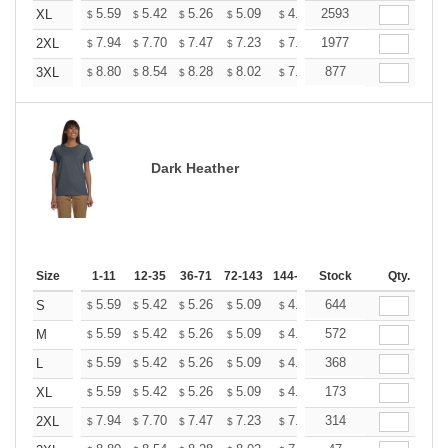
+
5.59
5.42
5.26
5.09
4.93
2593
4.84
XL
$
$
$
$
$
$
+
7.94
7.70
7.47
7.23
7.00
1977
6.88
2XL
$
$
$
$
$
$
+
8.80
8.54
8.28
8.02
7.76
877
7.63
3XL
$
$
$
$
$
$
Dark Heather
Size
1-11
12-35
36-71
72-143
144-287
Stock
288 +
More
Qty.
+
5.59
5.42
5.26
5.09
4.93
644
4.84
S
$
$
$
$
$
$
+
5.59
5.42
5.26
5.09
4.93
572
4.84
M
$
$
$
$
$
$
+
5.59
5.42
5.26
5.09
4.93
368
4.84
L
$
$
$
$
$
$
+
5.59
5.42
5.26
5.09
4.93
173
4.84
XL
$
$
$
$
$
$
+
7.94
7.70
7.47
7.23
7.00
314
6.88
2XL
$
$
$
$
$
$