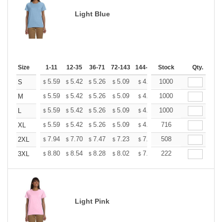
Light Blue
Size
1-11
12-35
36-71
72-143
144-287
Stock
288 +
More
Qty.
+
5.59
5.42
5.26
5.09
4.93
1000
4.84
S
$
$
$
$
$
$
+
5.59
5.42
5.26
5.09
4.93
1000
4.84
M
$
$
$
$
$
$
+
5.59
5.42
5.26
5.09
4.93
1000
4.84
L
$
$
$
$
$
$
+
5.59
5.42
5.26
5.09
4.93
716
4.84
XL
$
$
$
$
$
$
+
7.94
7.70
7.47
7.23
7.00
508
6.88
2XL
$
$
$
$
$
$
+
8.80
8.54
8.28
8.02
7.76
222
7.63
3XL
$
$
$
$
$
$
Light Pink