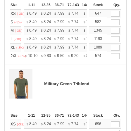
Size
1-11
12-35
36-71
72-143
144-287
Stock
288 +
More
Qty.
+
8.49
8.24
7.99
7.74
7.49
647
7.36
XS
$
$
$
$
$
$
(-3%)
+
8.49
8.24
7.99
7.74
7.49
582
7.36
S
$
$
$
$
$
$
(-3%)
+
8.49
8.24
7.99
7.74
7.49
1345
7.36
M
$
$
$
$
$
$
(-3%)
+
8.49
8.24
7.99
7.74
7.49
1193
7.36
L
$
$
$
$
$
$
(-3%)
+
8.49
8.24
7.99
7.74
7.49
1089
7.36
XL
$
$
$
$
$
$
(-3%)
+
10.10
9.80
9.50
9.20
8.90
574
8.75
2XL
$
$
$
$
$
$
(-3%)
Military Green Triblend
Size
1-11
12-35
36-71
72-143
144-287
Stock
288 +
More
Qty.
+
8.49
8.24
7.99
7.74
7.49
696
7.36
XS
$
$
$
$
$
$
(-3%)