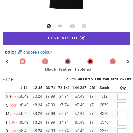
CUSTOMIZE IT!
color
choose a colour
Black Heather Triblend
SIZE
CLICK HERE TO SEE THE SIZE CHART
1-11
12-35
36-71
72-143
144-287
288 +
Stock
More
Qty.
+
8.49
8.24
7.99
7.74
7.49
7.36
312
XS
$
$
$
$
$
$
(-3%)
+
8.49
8.24
7.99
7.74
7.49
7.36
3879
S
$
$
$
$
$
$
(-3%)
+
8.49
8.24
7.99
7.74
7.49
7.36
4320
M
$
$
$
$
$
$
(-3%)
+
8.49
8.24
7.99
7.74
7.49
7.36
3578
L
$
$
$
$
$
$
(-3%)
+
8.49
8.24
7.99
7.74
7.49
7.36
2357
XL
$
$
$
$
$
$
(-3%)