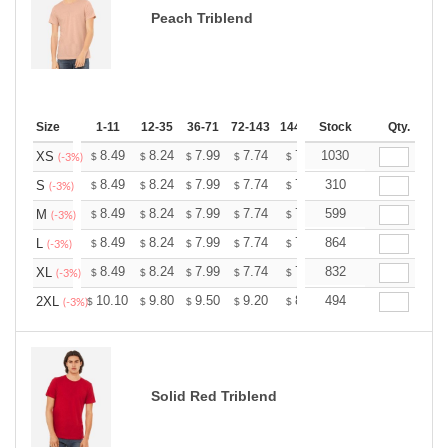
Peach Triblend
Size
1-11
12-35
36-71
72-143
144-287
Stock
288 +
More
Qty.
+
8.49
8.24
7.99
7.74
7.49
1030
7.36
XS
$
$
$
$
$
$
(-3%)
+
8.49
8.24
7.99
7.74
7.49
310
7.36
S
$
$
$
$
$
$
(-3%)
+
8.49
8.24
7.99
7.74
7.49
599
7.36
M
$
$
$
$
$
$
(-3%)
+
8.49
8.24
7.99
7.74
7.49
864
7.36
L
$
$
$
$
$
$
(-3%)
+
8.49
8.24
7.99
7.74
7.49
832
7.36
XL
$
$
$
$
$
$
(-3%)
+
10.10
9.80
9.50
9.20
8.90
494
8.75
2XL
$
$
$
$
$
$
(-3%)
Solid Red Triblend