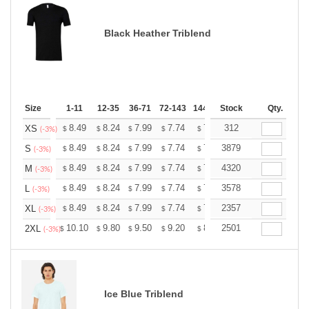
Black Heather Triblend
Size
1-11
12-35
36-71
72-143
144-287
Stock
288 +
More
Qty.
+
8.49
8.24
7.99
7.74
7.49
312
7.36
XS
$
$
$
$
$
$
(-3%)
+
8.49
8.24
7.99
7.74
7.49
3879
7.36
S
$
$
$
$
$
$
(-3%)
+
8.49
8.24
7.99
7.74
7.49
4320
7.36
M
$
$
$
$
$
$
(-3%)
+
8.49
8.24
7.99
7.74
7.49
3578
7.36
L
$
$
$
$
$
$
(-3%)
+
8.49
8.24
7.99
7.74
7.49
2357
7.36
XL
$
$
$
$
$
$
(-3%)
+
10.10
9.80
9.50
9.20
8.90
2501
8.75
2XL
$
$
$
$
$
$
(-3%)
Ice Blue Triblend