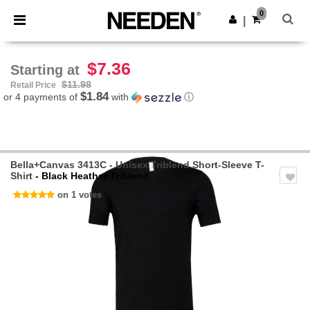
×
Needen App
0
Get the app
|
Better prices on app!
$7.36
Starting at
$11.98
Retail Price
$1.84
or 4 payments of
with
ⓘ
Bella+Canvas 3413C - Unisex Triblend Short-Sleeve T-
Shirt
- Black Heather Triblend
on 1 votes
Previous
Next