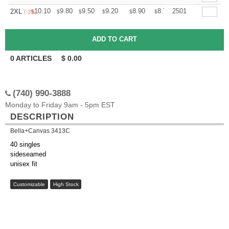
+
10.10
9.80
9.50
9.20
8.90
8.75
2501
2XL
$
$
$
$
$
$
(-3%)
0
ARTICLES
$
0.00
(740) 990-3888
Monday to Friday 9am - 5pm EST
DESCRIPTION
Bella+Canvas 3413C
40 singles
sideseamed
unisex fit
Customizable
High Stock