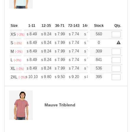
Size
1-11
12-35
36-71
72-143
144-287
Stock
288 +
More
Qty.
+
8.49
8.24
7.99
7.74
7.49
560
7.36
XS
$
$
$
$
$
$
(-3%)
+
8.49
8.24
7.99
7.74
7.49
0
7.36
S
$
$
$
$
$
$
(-3%)
+
8.49
8.24
7.99
7.74
7.49
309
7.36
M
$
$
$
$
$
$
(-3%)
+
8.49
8.24
7.99
7.74
7.49
841
7.36
L
$
$
$
$
$
$
(-3%)
+
8.49
8.24
7.99
7.74
7.49
536
7.36
XL
$
$
$
$
$
$
(-3%)
+
10.10
9.80
9.50
9.20
8.90
395
8.75
2XL
$
$
$
$
$
$
(-3%)
Mauve Triblend