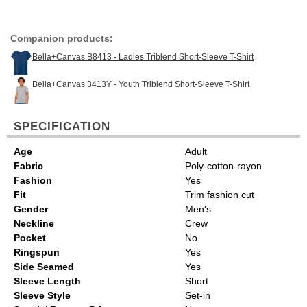
Companion products:
Bella+Canvas B8413 - Ladies Triblend Short-Sleeve T-Shirt
Bella+Canvas 3413Y - Youth Triblend Short-Sleeve T-Shirt
SPECIFICATION
Age
Adult
Fabric
Poly-cotton-rayon
Fashion
Yes
Fit
Trim fashion cut
Gender
Men's
Neckline
Crew
Pocket
No
Ringspun
Yes
Side Seamed
Yes
Sleeve Length
Short
Sleeve Style
Set-in