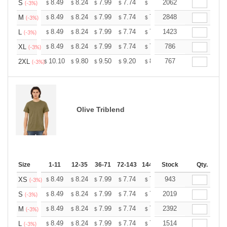
+
8.49
8.24
7.99
7.74
7.49
2062
7.36
S
$
$
$
$
$
$
(-3%)
+
8.49
8.24
7.99
7.74
7.49
2848
7.36
M
$
$
$
$
$
$
(-3%)
+
8.49
8.24
7.99
7.74
7.49
1423
7.36
L
$
$
$
$
$
$
(-3%)
+
8.49
8.24
7.99
7.74
7.49
786
7.36
XL
$
$
$
$
$
$
(-3%)
+
10.10
9.80
9.50
9.20
8.90
767
8.75
2XL
$
$
$
$
$
$
(-3%)
Olive Triblend
Size
1-11
12-35
36-71
72-143
144-287
Stock
288 +
More
Qty.
+
8.49
8.24
7.99
7.74
7.49
943
7.36
XS
$
$
$
$
$
$
(-3%)
+
8.49
8.24
7.99
7.74
7.49
2019
7.36
S
$
$
$
$
$
$
(-3%)
+
8.49
8.24
7.99
7.74
7.49
2392
7.36
M
$
$
$
$
$
$
(-3%)
+
8.49
8.24
7.99
7.74
7.49
1514
7.36
L
$
$
$
$
$
$
(-3%)