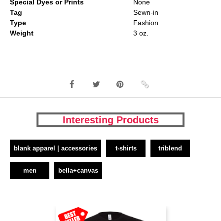
Special Dyes or Prints
None
Tag
Sewn-in
Type
Fashion
Weight
3 oz.
Interesting Products
blank apparel | accessories
t-shirts
triblend
men
bella+canvas