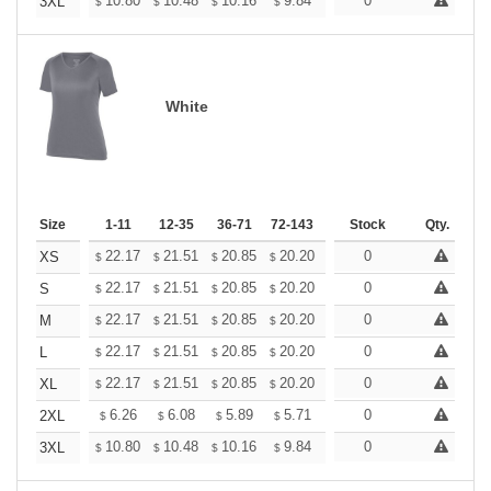
+
10.80
10.48
10.16
9.84
9.52
0
9.36
3XL
$
$
$
$
$
$
White
Size
1-11
12-35
36-71
72-143
144-287
Stock
288 +
Qty.
More
+
22.17
21.51
20.85
20.20
19.54
0
19.21
XS
$
$
$
$
$
$
+
22.17
21.51
20.85
20.20
19.54
0
19.21
S
$
$
$
$
$
$
+
22.17
21.51
20.85
20.20
19.54
0
19.21
M
$
$
$
$
$
$
+
22.17
21.51
20.85
20.20
19.54
0
19.21
L
$
$
$
$
$
$
+
22.17
21.51
20.85
20.20
19.54
0
19.21
XL
$
$
$
$
$
$
+
6.26
6.08
5.89
5.71
5.52
0
5.43
2XL
$
$
$
$
$
$
+
10.80
10.48
10.16
9.84
9.52
0
9.36
3XL
$
$
$
$
$
$