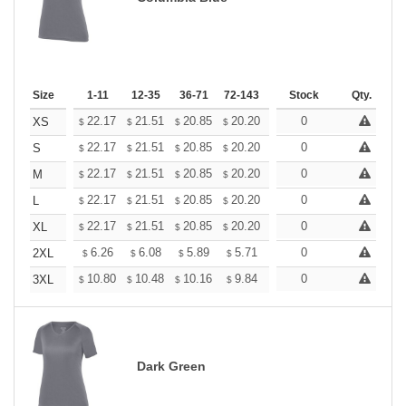
Size
1-11
12-35
36-71
72-143
144-287
Stock
288 +
Qty.
More
+
22.17
21.51
20.85
20.20
19.54
0
19.21
XS
$
$
$
$
$
$
+
22.17
21.51
20.85
20.20
19.54
0
19.21
S
$
$
$
$
$
$
+
22.17
21.51
20.85
20.20
19.54
0
19.21
M
$
$
$
$
$
$
+
22.17
21.51
20.85
20.20
19.54
0
19.21
L
$
$
$
$
$
$
+
22.17
21.51
20.85
20.20
19.54
0
19.21
XL
$
$
$
$
$
$
+
6.26
6.08
5.89
5.71
5.52
0
5.43
2XL
$
$
$
$
$
$
+
10.80
10.48
10.16
9.84
9.52
0
9.36
3XL
$
$
$
$
$
$
Dark Green