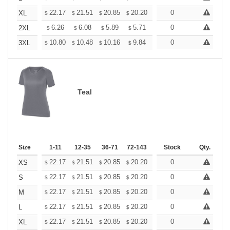
+
22.17
21.51
20.85
20.20
19.54
0
19.21
XL
$
$
$
$
$
$
+
6.26
6.08
5.89
5.71
5.52
0
5.43
2XL
$
$
$
$
$
$
+
10.80
10.48
10.16
9.84
9.52
0
9.36
3XL
$
$
$
$
$
$
Teal
Size
1-11
12-35
36-71
72-143
144-287
Stock
288 +
Qty.
More
+
22.17
21.51
20.85
20.20
19.54
0
19.21
XS
$
$
$
$
$
$
+
22.17
21.51
20.85
20.20
19.54
0
19.21
S
$
$
$
$
$
$
+
22.17
21.51
20.85
20.20
19.54
0
19.21
M
$
$
$
$
$
$
+
22.17
21.51
20.85
20.20
19.54
0
19.21
L
$
$
$
$
$
$
+
22.17
21.51
20.85
20.20
19.54
0
19.21
XL
$
$
$
$
$
$