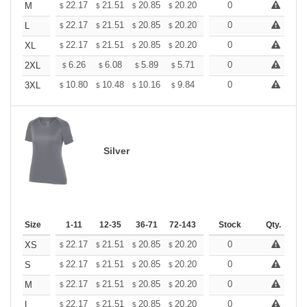
+
22.17
21.51
20.85
20.20
19.54
0
19.21
M
$
$
$
$
$
$
+
22.17
21.51
20.85
20.20
19.54
0
19.21
L
$
$
$
$
$
$
+
22.17
21.51
20.85
20.20
19.54
0
19.21
XL
$
$
$
$
$
$
+
6.26
6.08
5.89
5.71
5.52
0
5.43
2XL
$
$
$
$
$
$
+
10.80
10.48
10.16
9.84
9.52
0
9.36
3XL
$
$
$
$
$
$
Silver
Size
1-11
12-35
36-71
72-143
144-287
Stock
288 +
Qty.
More
+
22.17
21.51
20.85
20.20
19.54
0
19.21
XS
$
$
$
$
$
$
+
22.17
21.51
20.85
20.20
19.54
0
19.21
S
$
$
$
$
$
$
+
22.17
21.51
20.85
20.20
19.54
0
19.21
M
$
$
$
$
$
$
+
22.17
21.51
20.85
20.20
19.54
0
19.21
L
$
$
$
$
$
$