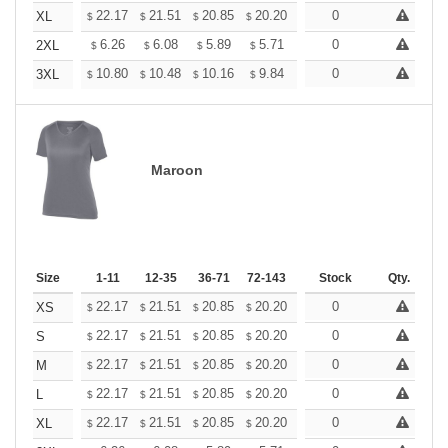
+
22.17
21.51
20.85
20.20
19.54
0
19.21
XL
$
$
$
$
$
$
+
6.26
6.08
5.89
5.71
5.52
0
5.43
2XL
$
$
$
$
$
$
+
10.80
10.48
10.16
9.84
9.52
0
9.36
3XL
$
$
$
$
$
$
Maroon
Size
1-11
12-35
36-71
72-143
144-287
Stock
288 +
Qty.
More
+
22.17
21.51
20.85
20.20
19.54
0
19.21
XS
$
$
$
$
$
$
+
22.17
21.51
20.85
20.20
19.54
0
19.21
S
$
$
$
$
$
$
+
22.17
21.51
20.85
20.20
19.54
0
19.21
M
$
$
$
$
$
$
+
22.17
21.51
20.85
20.20
19.54
0
19.21
L
$
$
$
$
$
$
+
22.17
21.51
20.85
20.20
19.54
0
19.21
XL
$
$
$
$
$
$