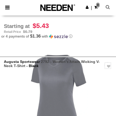
×
Needen App
0
Get the app
|
Better prices on app!
$5.43
Starting at
$6.79
Retail Price
$1.36
or 4 payments of
with
ⓘ
Augusta Sportswear
2792 - Women's Attain Wicking V-
Neck T-Shirt
- Black
Previous
Next