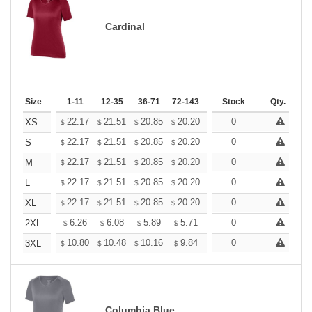
Cardinal
Size
1-11
12-35
36-71
72-143
144-287
Stock
288 +
Qty.
More
+
22.17
21.51
20.85
20.20
19.54
0
19.21
XS
$
$
$
$
$
$
+
22.17
21.51
20.85
20.20
19.54
0
19.21
S
$
$
$
$
$
$
+
22.17
21.51
20.85
20.20
19.54
0
19.21
M
$
$
$
$
$
$
+
22.17
21.51
20.85
20.20
19.54
0
19.21
L
$
$
$
$
$
$
+
22.17
21.51
20.85
20.20
19.54
0
19.21
XL
$
$
$
$
$
$
+
6.26
6.08
5.89
5.71
5.52
0
5.43
2XL
$
$
$
$
$
$
+
10.80
10.48
10.16
9.84
9.52
0
9.36
3XL
$
$
$
$
$
$
Columbia Blue