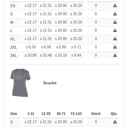
+
22.17
21.51
20.85
20.20
19.54
0
19.21
XS
$
$
$
$
$
$
+
22.17
21.51
20.85
20.20
19.54
0
19.21
S
$
$
$
$
$
$
+
22.17
21.51
20.85
20.20
19.54
0
19.21
M
$
$
$
$
$
$
+
22.17
21.51
20.85
20.20
19.54
0
19.21
L
$
$
$
$
$
$
+
22.17
21.51
20.85
20.20
19.54
0
19.21
XL
$
$
$
$
$
$
+
6.26
6.08
5.89
5.71
5.52
0
5.43
2XL
$
$
$
$
$
$
+
10.80
10.48
10.16
9.84
9.52
0
9.36
3XL
$
$
$
$
$
$
Scarlet
Size
1-11
12-35
36-71
72-143
144-287
Stock
288 +
Qty.
More
+
22.17
21.51
20.85
20.20
19.54
0
19.21
S
$
$
$
$
$
$