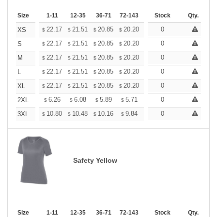
Size
1-11
12-35
36-71
72-143
144-287
Stock
288 +
Qty.
More
+
22.17
21.51
20.85
20.20
19.54
0
19.21
XS
$
$
$
$
$
$
+
22.17
21.51
20.85
20.20
19.54
0
19.21
S
$
$
$
$
$
$
+
22.17
21.51
20.85
20.20
19.54
0
19.21
M
$
$
$
$
$
$
+
22.17
21.51
20.85
20.20
19.54
0
19.21
L
$
$
$
$
$
$
+
22.17
21.51
20.85
20.20
19.54
0
19.21
XL
$
$
$
$
$
$
+
6.26
6.08
5.89
5.71
5.52
0
5.43
2XL
$
$
$
$
$
$
+
10.80
10.48
10.16
9.84
9.52
0
9.36
3XL
$
$
$
$
$
$
Safety Yellow
Size
1-11
12-35
36-71
72-143
144-287
Stock
288 +
Qty.
More