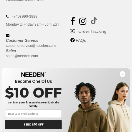
(740) 990-3888
Monday to Friday 9am - 5pm EST
Order Tracking
FAQs
Customer Service
customerservice@needen.com
Sales
sales@needen.com
Become One Of Us
$10 OFF
Get it on your first purchase and join the
family.
New York
|
Phoenix
|
Los Angeles
|
Chicago
|
Philadelphia
|
Houston
|
San Antonio
|
San Diego
|
Dallas
|
San Jose
|
Austin
|
SEND $10 OFF
Fort Worth
|
Jacksonville
|
Columbus
|
Charlotte