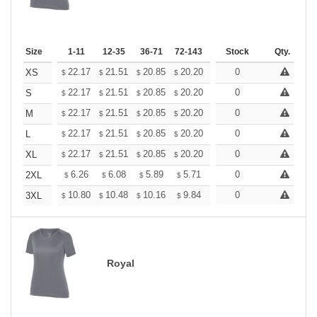
Size
1-11
12-35
36-71
72-143
144-287
Stock
288 +
Qty.
More
+
22.17
21.51
20.85
20.20
19.54
0
19.21
XS
$
$
$
$
$
$
+
22.17
21.51
20.85
20.20
19.54
0
19.21
S
$
$
$
$
$
$
+
22.17
21.51
20.85
20.20
19.54
0
19.21
M
$
$
$
$
$
$
+
22.17
21.51
20.85
20.20
19.54
0
19.21
L
$
$
$
$
$
$
+
22.17
21.51
20.85
20.20
19.54
0
19.21
XL
$
$
$
$
$
$
+
6.26
6.08
5.89
5.71
5.52
0
5.43
2XL
$
$
$
$
$
$
+
10.80
10.48
10.16
9.84
9.52
0
9.36
3XL
$
$
$
$
$
$
Royal