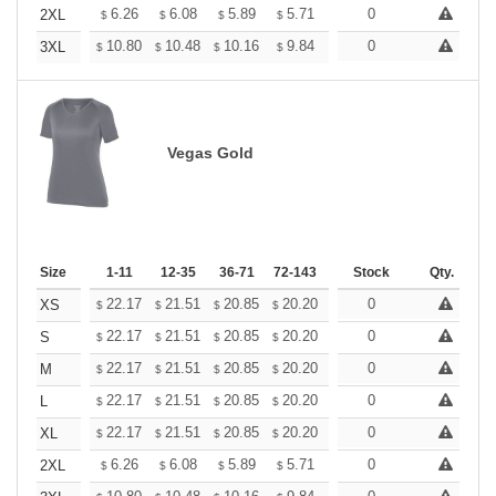
+
6.26
6.08
5.89
5.71
5.52
0
5.43
2XL
$
$
$
$
$
$
+
10.80
10.48
10.16
9.84
9.52
0
9.36
3XL
$
$
$
$
$
$
Vegas Gold
Size
1-11
12-35
36-71
72-143
144-287
Stock
288 +
Qty.
More
+
22.17
21.51
20.85
20.20
19.54
0
19.21
XS
$
$
$
$
$
$
+
22.17
21.51
20.85
20.20
19.54
0
19.21
S
$
$
$
$
$
$
+
22.17
21.51
20.85
20.20
19.54
0
19.21
M
$
$
$
$
$
$
+
22.17
21.51
20.85
20.20
19.54
0
19.21
L
$
$
$
$
$
$
+
22.17
21.51
20.85
20.20
19.54
0
19.21
XL
$
$
$
$
$
$
+
6.26
6.08
5.89
5.71
5.52
0
5.43
2XL
$
$
$
$
$
$