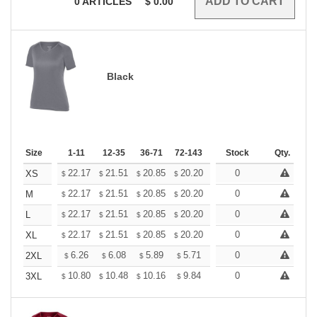
0
ARTICLES
$
0.00
Black
Size
1-11
12-35
36-71
72-143
144-287
Stock
288 +
Qty.
More
+
22.17
21.51
20.85
20.20
19.54
0
19.21
XS
$
$
$
$
$
$
+
22.17
21.51
20.85
20.20
19.54
0
19.21
M
$
$
$
$
$
$
+
22.17
21.51
20.85
20.20
19.54
0
19.21
L
$
$
$
$
$
$
+
22.17
21.51
20.85
20.20
19.54
0
19.21
XL
$
$
$
$
$
$
+
6.26
6.08
5.89
5.71
5.52
0
5.43
2XL
$
$
$
$
$
$
+
10.80
10.48
10.16
9.84
9.52
0
9.36
3XL
$
$
$
$
$
$