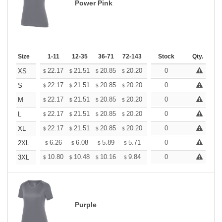
Power Pink
Size
1-11
12-35
36-71
72-143
144-287
Stock
288 +
Qty.
More
+
22.17
21.51
20.85
20.20
19.54
0
19.21
XS
$
$
$
$
$
$
+
22.17
21.51
20.85
20.20
19.54
0
19.21
S
$
$
$
$
$
$
+
22.17
21.51
20.85
20.20
19.54
0
19.21
M
$
$
$
$
$
$
+
22.17
21.51
20.85
20.20
19.54
0
19.21
L
$
$
$
$
$
$
+
22.17
21.51
20.85
20.20
19.54
0
19.21
XL
$
$
$
$
$
$
+
6.26
6.08
5.89
5.71
5.52
0
5.43
2XL
$
$
$
$
$
$
+
10.80
10.48
10.16
9.84
9.52
0
9.36
3XL
$
$
$
$
$
$
Purple