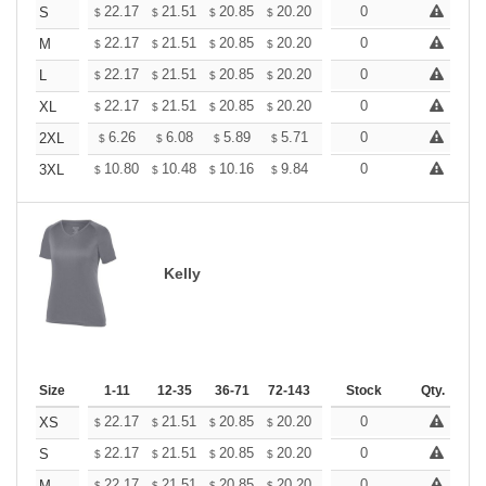
+
22.17
21.51
20.85
20.20
19.54
0
19.21
S
$
$
$
$
$
$
+
22.17
21.51
20.85
20.20
19.54
0
19.21
M
$
$
$
$
$
$
+
22.17
21.51
20.85
20.20
19.54
0
19.21
L
$
$
$
$
$
$
+
22.17
21.51
20.85
20.20
19.54
0
19.21
XL
$
$
$
$
$
$
+
6.26
6.08
5.89
5.71
5.52
0
5.43
2XL
$
$
$
$
$
$
+
10.80
10.48
10.16
9.84
9.52
0
9.36
3XL
$
$
$
$
$
$
Kelly
Size
1-11
12-35
36-71
72-143
144-287
Stock
288 +
Qty.
More
+
22.17
21.51
20.85
20.20
19.54
0
19.21
XS
$
$
$
$
$
$
+
22.17
21.51
20.85
20.20
19.54
0
19.21
S
$
$
$
$
$
$
22.17
21.51
20.85
20.20
19.54
0
19.21
M
$
$
$
$
$
$