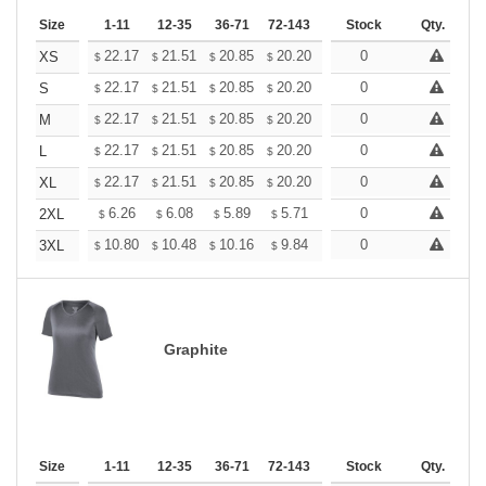
Size
1-11
12-35
36-71
72-143
144-287
Stock
288 +
Qty.
More
+
22.17
21.51
20.85
20.20
19.54
0
19.21
XS
$
$
$
$
$
$
+
22.17
21.51
20.85
20.20
19.54
0
19.21
S
$
$
$
$
$
$
+
22.17
21.51
20.85
20.20
19.54
0
19.21
M
$
$
$
$
$
$
+
22.17
21.51
20.85
20.20
19.54
0
19.21
L
$
$
$
$
$
$
+
22.17
21.51
20.85
20.20
19.54
0
19.21
XL
$
$
$
$
$
$
+
6.26
6.08
5.89
5.71
5.52
0
5.43
2XL
$
$
$
$
$
$
+
10.80
10.48
10.16
9.84
9.52
0
9.36
3XL
$
$
$
$
$
$
Graphite
Size
1-11
12-35
36-71
72-143
144-287
Stock
288 +
Qty.
More