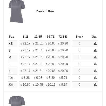
Power Blue
Size
1-11
12-35
36-71
72-143
144-287
Stock
288 +
Qty.
More
+
22.17
21.51
20.85
20.20
19.54
0
19.21
XS
$
$
$
$
$
$
+
22.17
21.51
20.85
20.20
19.54
0
19.21
S
$
$
$
$
$
$
+
22.17
21.51
20.85
20.20
19.54
0
19.21
M
$
$
$
$
$
$
+
22.17
21.51
20.85
20.20
19.54
0
19.21
L
$
$
$
$
$
$
+
22.17
21.51
20.85
20.20
19.54
0
19.21
XL
$
$
$
$
$
$
+
6.26
6.08
5.89
5.71
5.52
0
5.43
2XL
$
$
$
$
$
$
+
10.80
10.48
10.16
9.84
9.52
0
9.36
3XL
$
$
$
$
$
$