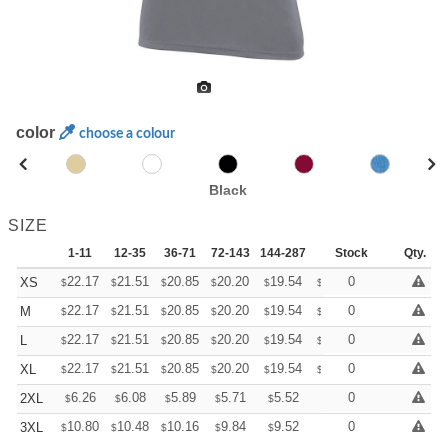
color
choose a colour
Black
SIZE
1-11
12-35
36-71
72-143
144-287
288 +
Stock
More
Qty.
+
22.17
21.51
20.85
20.20
19.54
19.21
0
XS
$
$
$
$
$
$
+
22.17
21.51
20.85
20.20
19.54
19.21
0
M
$
$
$
$
$
$
+
22.17
21.51
20.85
20.20
19.54
19.21
0
L
$
$
$
$
$
$
+
22.17
21.51
20.85
20.20
19.54
19.21
0
XL
$
$
$
$
$
$
+
6.26
6.08
5.89
5.71
5.52
5.43
0
2XL
$
$
$
$
$
$
+
10.80
10.48
10.16
9.84
9.52
9.36
0
3XL
$
$
$
$
$
$