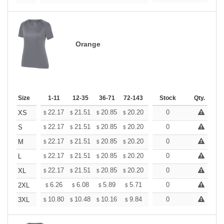
Orange
Size
1-11
12-35
36-71
72-143
144-287
Stock
288 +
Qty.
More
+
22.17
21.51
20.85
20.20
19.54
0
19.21
XS
$
$
$
$
$
$
+
22.17
21.51
20.85
20.20
19.54
0
19.21
S
$
$
$
$
$
$
+
22.17
21.51
20.85
20.20
19.54
0
19.21
M
$
$
$
$
$
$
+
22.17
21.51
20.85
20.20
19.54
0
19.21
L
$
$
$
$
$
$
+
22.17
21.51
20.85
20.20
19.54
0
19.21
XL
$
$
$
$
$
$
+
6.26
6.08
5.89
5.71
5.52
0
5.43
2XL
$
$
$
$
$
$
+
10.80
10.48
10.16
9.84
9.52
0
9.36
3XL
$
$
$
$
$
$