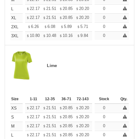
+
+
22.17
21.51
20.85
20.20
19.54
0
19.21
L
$
$
$
$
$
$
+
22.17
21.51
20.85
20.20
19.54
0
19.21
XL
$
$
$
$
$
$
+
6.26
6.08
5.89
5.71
5.52
0
5.43
2XL
$
$
$
$
$
$
+
10.80
10.48
10.16
9.84
9.52
0
9.36
3XL
$
$
$
$
$
$
Lime
Size
1-11
12-35
36-71
72-143
144-287
Stock
288 +
Qty.
More
+
22.17
21.51
20.85
20.20
19.54
0
19.21
XS
$
$
$
$
$
$
+
22.17
21.51
20.85
20.20
19.54
0
19.21
S
$
$
$
$
$
$
+
22.17
21.51
20.85
20.20
19.54
0
19.21
M
$
$
$
$
$
$
+
22.17
21.51
20.85
20.20
19.54
0
19.21
L
$
$
$
$
$
$