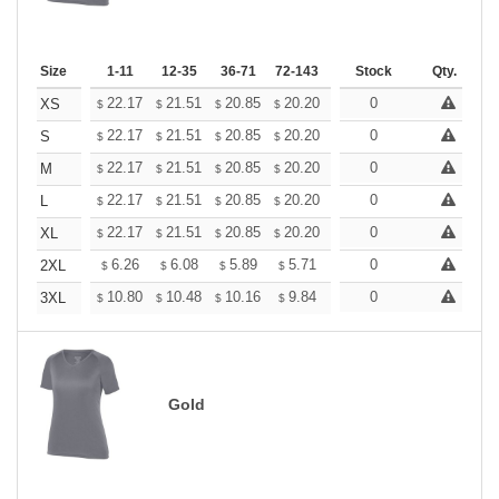
Size
1-11
12-35
36-71
72-143
144-287
Stock
288 +
Qty.
More
+
22.17
21.51
20.85
20.20
19.54
0
19.21
XS
$
$
$
$
$
$
+
22.17
21.51
20.85
20.20
19.54
0
19.21
S
$
$
$
$
$
$
+
22.17
21.51
20.85
20.20
19.54
0
19.21
M
$
$
$
$
$
$
+
22.17
21.51
20.85
20.20
19.54
0
19.21
L
$
$
$
$
$
$
+
22.17
21.51
20.85
20.20
19.54
0
19.21
XL
$
$
$
$
$
$
+
6.26
6.08
5.89
5.71
5.52
0
5.43
2XL
$
$
$
$
$
$
+
10.80
10.48
10.16
9.84
9.52
0
9.36
3XL
$
$
$
$
$
$
Gold