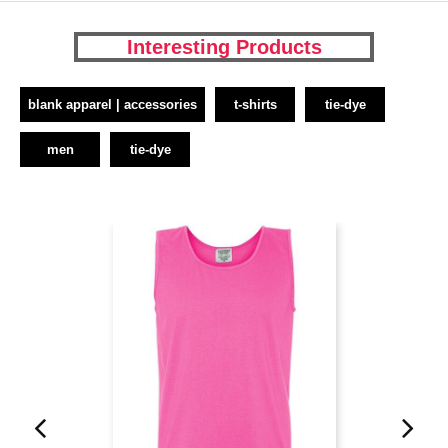
Interesting Products
blank apparel | accessories
t-shirts
tie-dye
men
tie-dye