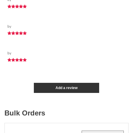
by
by
Add a review
Bulk Orders