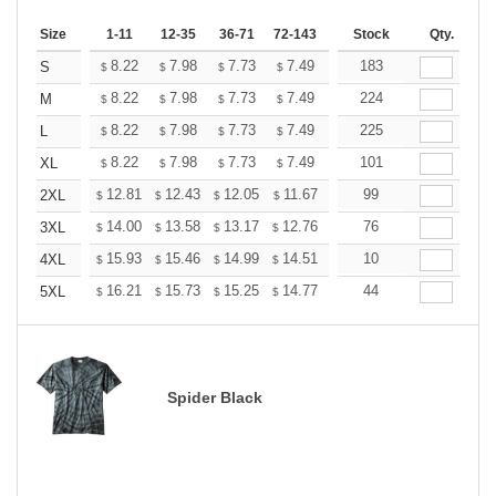
Size
1-11
12-35
36-71
72-143
144-287
Stock
288 +
Qty.
More
+
8.22
7.98
7.73
7.49
7.25
183
7.13
S
$
$
$
$
$
$
+
8.22
7.98
7.73
7.49
7.25
224
7.13
M
$
$
$
$
$
$
+
8.22
7.98
7.73
7.49
7.25
225
7.13
L
$
$
$
$
$
$
+
8.22
7.98
7.73
7.49
7.25
101
7.13
XL
$
$
$
$
$
$
+
12.81
12.43
12.05
11.67
11.29
99
11.10
2XL
$
$
$
$
$
$
+
14.00
13.58
13.17
12.76
12.34
76
12.13
3XL
$
$
$
$
$
$
+
15.93
15.46
14.99
14.51
14.04
10
13.81
4XL
$
$
$
$
$
$
+
16.21
15.73
15.25
14.77
14.29
44
14.05
5XL
$
$
$
$
$
$
Spider Black