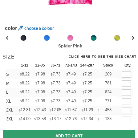
color
choose a colour
Spider Pink
SIZE
CLICK HERE TO SEE THE SIZE CHART
1-11
12-35
36-71
72-143
144-287
288 +
Stock
More
Qty.
+
8.22
7.98
7.73
7.49
7.25
7.13
209
S
$
$
$
$
$
$
+
8.22
7.98
7.73
7.49
7.25
7.13
781
M
$
$
$
$
$
$
+
8.22
7.98
7.73
7.49
7.25
7.13
824
L
$
$
$
$
$
$
+
8.22
7.98
7.73
7.49
7.25
7.13
771
XL
$
$
$
$
$
$
+
12.81
12.43
12.05
11.67
11.29
11.10
458
2XL
$
$
$
$
$
$
+
14.00
13.58
13.17
12.76
12.34
12.13
133
3XL
$
$
$
$
$
$