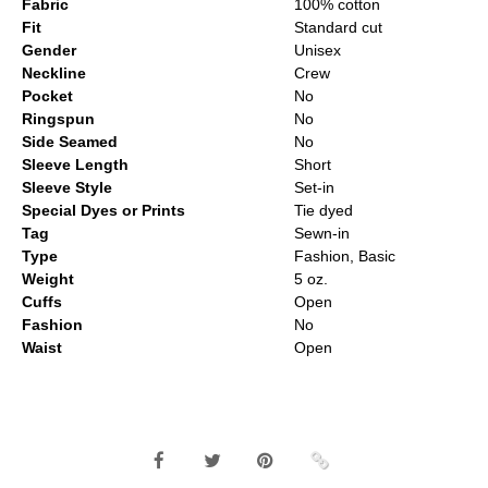
Fabric
100% cotton
Fit
Standard cut
Gender
Unisex
Neckline
Crew
Pocket
No
Ringspun
No
Side Seamed
No
Sleeve Length
Short
Sleeve Style
Set-in
Special Dyes or Prints
Tie dyed
Tag
Sewn-in
Type
Fashion, Basic
Weight
5 oz.
Cuffs
Open
Fashion
No
Waist
Open