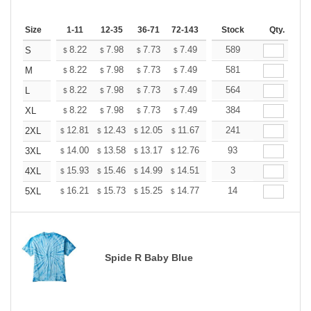
Size
1-11
12-35
36-71
72-143
144-287
Stock
288 +
Qty.
More
+
8.22
7.98
7.73
7.49
7.25
589
7.13
S
$
$
$
$
$
$
+
8.22
7.98
7.73
7.49
7.25
581
7.13
M
$
$
$
$
$
$
+
8.22
7.98
7.73
7.49
7.25
564
7.13
L
$
$
$
$
$
$
+
8.22
7.98
7.73
7.49
7.25
384
7.13
XL
$
$
$
$
$
$
+
12.81
12.43
12.05
11.67
11.29
241
11.10
2XL
$
$
$
$
$
$
+
14.00
13.58
13.17
12.76
12.34
93
12.13
3XL
$
$
$
$
$
$
+
15.93
15.46
14.99
14.51
14.04
3
13.81
4XL
$
$
$
$
$
$
+
16.21
15.73
15.25
14.77
14.29
14
14.05
5XL
$
$
$
$
$
$
Spide R Baby Blue