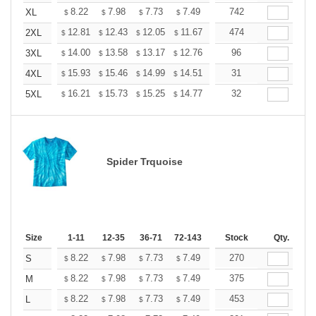
+
8.22
7.98
7.73
7.49
7.25
742
7.13
XL
$
$
$
$
$
$
+
12.81
12.43
12.05
11.67
11.29
474
11.10
2XL
$
$
$
$
$
$
+
14.00
13.58
13.17
12.76
12.34
96
12.13
3XL
$
$
$
$
$
$
+
15.93
15.46
14.99
14.51
14.04
31
13.81
4XL
$
$
$
$
$
$
+
16.21
15.73
15.25
14.77
14.29
32
14.05
5XL
$
$
$
$
$
$
Spider Trquoise
Size
1-11
12-35
36-71
72-143
144-287
Stock
288 +
Qty.
More
+
8.22
7.98
7.73
7.49
7.25
270
7.13
S
$
$
$
$
$
$
+
8.22
7.98
7.73
7.49
7.25
375
7.13
M
$
$
$
$
$
$
+
8.22
7.98
7.73
7.49
7.25
453
7.13
L
$
$
$
$
$
$