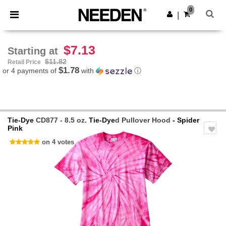
×
Needen App
0
Get the app
|
Better prices on app!
$7.13
Starting at
$11.82
Retail Price
$1.78
or 4 payments of
with
ⓘ
Tie-Dye
CD877 - 8.5 oz.
Tie-Dye
d Pullover Hood
- Spider
Pink
on 4 votes