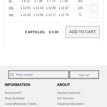
+
8.22
7.98
7.73
7.49
7.25
301
7.13
XL
$
$
$
$
$
$
+
12.81
12.43
12.05
11.67
11.29
124
11.10
2XL
$
$
$
$
$
$
+
14.00
13.58
13.17
12.76
12.34
72
12.13
3XL
$
$
$
$
$
$
0
ARTICLES
$
0.00
Sign up!
INFORMATION
ABOUT
Buying bulk?
Payment methods
Shop By Brand
Our Services
Local Wholesale T-shirts
Shipping Information