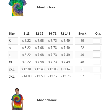
Mardi Gras
Size
1-11
12-35
36-71
72-143
144-287
Stock
288 +
Qty.
More
+
8.22
7.98
7.73
7.49
7.25
89
7.13
S
$
$
$
$
$
$
+
8.22
7.98
7.73
7.49
7.25
22
7.13
M
$
$
$
$
$
$
+
8.22
7.98
7.73
7.49
7.25
49
7.13
L
$
$
$
$
$
$
+
8.22
7.98
7.73
7.49
7.25
48
7.13
XL
$
$
$
$
$
$
+
12.81
12.43
12.05
11.67
11.29
8
11.10
2XL
$
$
$
$
$
$
+
14.00
13.58
13.17
12.76
12.34
37
12.13
3XL
$
$
$
$
$
$
Moondance