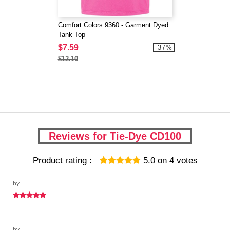
Comfort Colors 9360 - Garment Dyed
Tank Top
$7.59
-37%
$12.10
Reviews for Tie-Dye CD100
Product rating :
5.0
on
4
votes
by
by