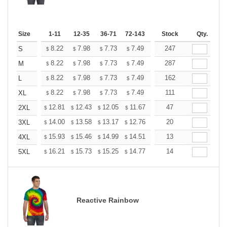
Size
1-11
12-35
36-71
72-143
144-287
Stock
288 +
Qty.
More
+
8.22
7.98
7.73
7.49
7.25
247
7.13
S
$
$
$
$
$
$
+
8.22
7.98
7.73
7.49
7.25
287
7.13
M
$
$
$
$
$
$
+
8.22
7.98
7.73
7.49
7.25
162
7.13
L
$
$
$
$
$
$
+
8.22
7.98
7.73
7.49
7.25
111
7.13
XL
$
$
$
$
$
$
+
12.81
12.43
12.05
11.67
11.29
47
11.10
2XL
$
$
$
$
$
$
+
14.00
13.58
13.17
12.76
12.34
20
12.13
3XL
$
$
$
$
$
$
+
15.93
15.46
14.99
14.51
14.04
13
13.81
4XL
$
$
$
$
$
$
+
16.21
15.73
15.25
14.77
14.29
14
14.05
5XL
$
$
$
$
$
$
Reactive Rainbow