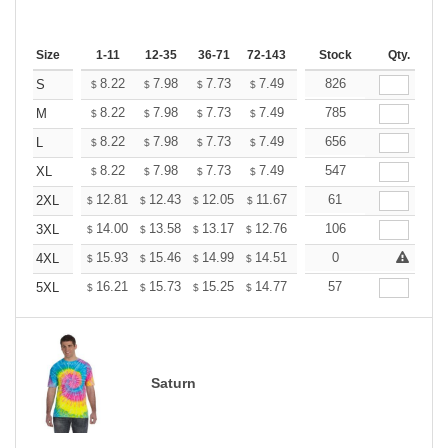
Size
1-11
12-35
36-71
72-143
144-287
Stock
288 +
Qty.
More
+
8.22
7.98
7.73
7.49
7.25
826
7.13
S
$
$
$
$
$
$
+
8.22
7.98
7.73
7.49
7.25
785
7.13
M
$
$
$
$
$
$
+
8.22
7.98
7.73
7.49
7.25
656
7.13
L
$
$
$
$
$
$
+
8.22
7.98
7.73
7.49
7.25
547
7.13
XL
$
$
$
$
$
$
+
12.81
12.43
12.05
11.67
11.29
61
11.10
2XL
$
$
$
$
$
$
+
14.00
13.58
13.17
12.76
12.34
106
12.13
3XL
$
$
$
$
$
$
+
15.93
15.46
14.99
14.51
14.04
0
13.81
4XL
$
$
$
$
$
$
+
16.21
15.73
15.25
14.77
14.29
57
14.05
5XL
$
$
$
$
$
$
Saturn