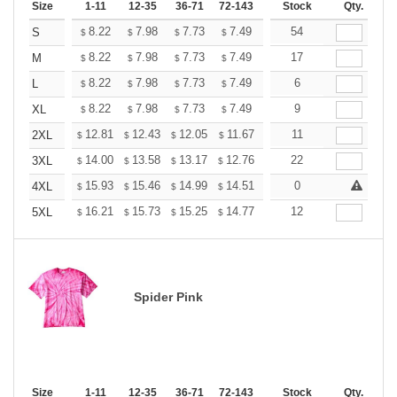
Size
1-11
12-35
36-71
72-143
144-287
Stock
288 +
Qty.
More
+
8.22
7.98
7.73
7.49
7.25
54
7.13
S
$
$
$
$
$
$
+
8.22
7.98
7.73
7.49
7.25
17
7.13
M
$
$
$
$
$
$
+
8.22
7.98
7.73
7.49
7.25
6
7.13
L
$
$
$
$
$
$
+
8.22
7.98
7.73
7.49
7.25
9
7.13
XL
$
$
$
$
$
$
+
12.81
12.43
12.05
11.67
11.29
11
11.10
2XL
$
$
$
$
$
$
+
14.00
13.58
13.17
12.76
12.34
22
12.13
3XL
$
$
$
$
$
$
+
15.93
15.46
14.99
14.51
14.04
0
13.81
4XL
$
$
$
$
$
$
+
16.21
15.73
15.25
14.77
14.29
12
14.05
5XL
$
$
$
$
$
$
Spider Pink
Size
1-11
12-35
36-71
72-143
144-287
Stock
288 +
Qty.
More